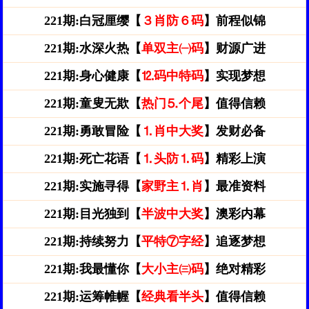
221期:白冠厘缨【
３肖防６码
】前程似锦
221期:水深火热【
单双主㈠码
】财源广进
221期:身心健康【
⒓码中特码
】实现梦想
221期:童叟无欺【
热门⒌个尾
】值得信赖
221期:勇敢冒险【
⒈肖中大奖
】发财必备
221期:死亡花语【
⒈头防⒈码
】精彩上演
221期:实施寻得【
家野主⒈肖
】最准资料
221期:目光独到【
半波中大奖
】澳彩内幕
221期:持续努力【
平特⑦字经
】追逐梦想
221期:我最懂你【
大小主㈢码
】绝对精彩
221期:运筹帷幄【
经典看半头
】值得信赖