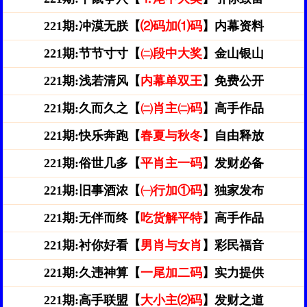
221期:冲漠无朕【
⑵码加⑴码
】内幕资料
221期:节节寸寸【
㈡段中大奖
】金山银山
221期:浅若清风【
内幕单双王
】免费公开
221期:久而久之【
㈡肖主㈡码
】高手作品
221期:快乐奔跑【
春夏与秋冬
】自由释放
221期:俗世几多【
平肖主一码
】发财必备
221期:旧事酒浓【
㈠行加①码
】独家发布
221期:无伴而终【
吃货解平特
】高手作品
221期:衬你好看【
男肖与女肖
】彩民福音
221期:久违神算【
一尾加二码
】实力提供
221期:高手联盟【
大小主⑵码
】发财之道