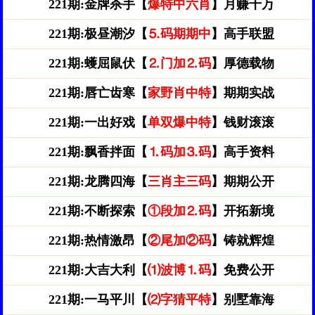
221期:金牌杀手【
爆特中六肖
】月赚千万
221期:极昼潮汐【
⒌码期期中
】高手联盟
221期:蠖屈鼠伏【
⒉门加⒉码
】厚德载物
221期:唇亡齿寒【
家野肖中特
】期期实战
221期:一出好戏【
单双爆中特
】钱财滚滚
221期:飘香拌面【
⒈码加⒊码
】高手资料
221期:龙腾四海【
三肖主三码
】期期公开
221期:不断探索【
①段加⒉码
】开拓新境
221期:热情激昂【
②尾加②码
】铸就辉煌
221期:大吉大利【
⑴波博⒈码
】免费公开
221期:一马平川【
⑵字猜平特
】别墅靠海