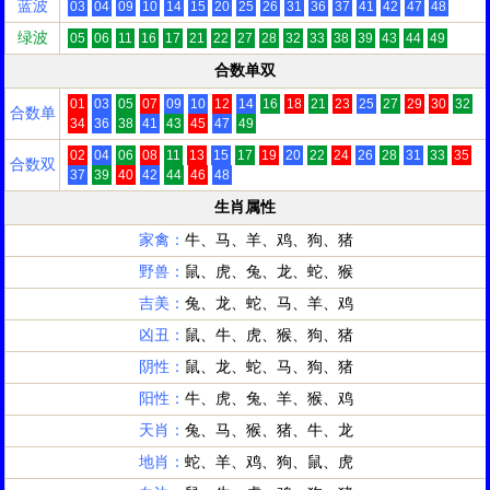
蓝波
03
04
09
10
14
15
20
25
26
31
36
37
41
42
47
48
绿波
05
06
11
16
17
21
22
27
28
32
33
38
39
43
44
49
合数单双
01
03
05
07
09
10
12
14
16
18
21
23
25
27
29
30
32
合数单
34
36
38
41
43
45
47
49
02
04
06
08
11
13
15
17
19
20
22
24
26
28
31
33
35
合数双
37
39
40
42
44
46
48
生肖属性
家禽：
牛、马、羊、鸡、狗、猪
野兽：
鼠、虎、兔、龙、蛇、猴
吉美：
兔、龙、蛇、马、羊、鸡
凶丑：
鼠、牛、虎、猴、狗、猪
阴性：
鼠、龙、蛇、马、狗、猪
阳性：
牛、虎、兔、羊、猴、鸡
天肖：
兔、马、猴、猪、牛、龙
地肖：
蛇、羊、鸡、狗、鼠、虎