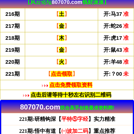
【风云论坛
807070.com
钱财滚滚】
216期
【
土
】
开:马37
准
217期
【
金
】
开:蛇26
准
218期
【
木
】
开:虎17
准
219期
【
金
】
开:鼠43
准
220期
【
火
】
开:羊48
准
221期
【
点击领取
】
开:？00
未
点击免费领取资料
点击后请等待十秒左右识别二维码
807070.com
联合高手创造最准资料网!
221期:研精钩深【
平特⑤字经
】实力精准
221期:悟中有道【
㈠波加二码
】重点推荐