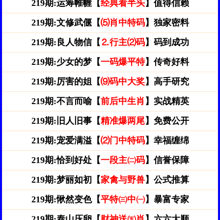
219期:运筹帷幄【
经典看半头
】值得信赖
219期:文修武偃【
⑸肖中特码
】独家密料
219期:良人物信【
⒉行主⑵码
】码到成功
219期:少女的梦【
一码爆平特
】传奇好料
219期:厉害的姐【
⑼码中大奖
】高手研究
219期:不言而喻【
前后中生肖
】实战精英
219期:旧人旧事【
精准爆两尾
】免费公开
219期:宠爱满溢【
⑵门中特码
】幸福缠绵
219期:恰到好处【
一段主㈡码
】信誉保障
219期:梦丽如初【
家禽与野兽
】公式推算
219期:愀然变色【
平特㈢中㈠
】暴富专家
219期:泰山压卵【
财神送㈤肖
】六六大顺