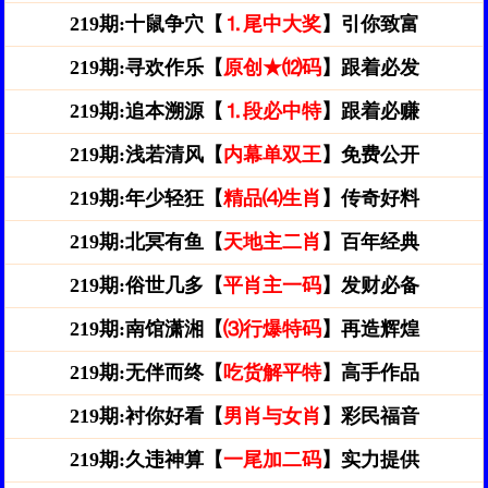
219期:十鼠争穴【
⒈尾中大奖
】引你致富
219期:寻欢作乐【
原创★⑿码
】跟着必发
219期:追本溯源【
⒈段必中特
】跟着必赚
219期:浅若清风【
内幕单双王
】免费公开
219期:年少轻狂【
精品⑷生肖
】传奇好料
219期:北冥有鱼【
天地主二肖
】百年经典
219期:俗世几多【
平肖主一码
】发财必备
219期:南馆潇湘【
⑶行爆特码
】再造辉煌
219期:无伴而终【
吃货解平特
】高手作品
219期:衬你好看【
男肖与女肖
】彩民福音
219期:久违神算【
一尾加二码
】实力提供