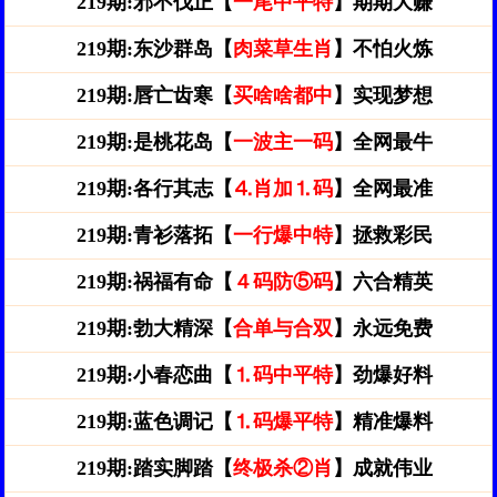
219期:邪不伐正【
一尾中平特
】期期大赚
219期:东沙群岛【
肉菜草生肖
】不怕火炼
219期:唇亡齿寒【
买啥啥都中
】实现梦想
219期:是桃花岛【
一波主一码
】全网最牛
219期:各行其志【
⒋肖加⒈码
】全网最准
219期:青衫落拓【
一行爆中特
】拯救彩民
219期:祸福有命【
４码防⑤码
】六合精英
219期:勃大精深【
合单与合双
】永远免费
219期:小春恋曲【
⒈码中平特
】劲爆好料
219期:蓝色调记【
⒈码爆平特
】精准爆料
219期:踏实脚踏【
终极杀②肖
】成就伟业