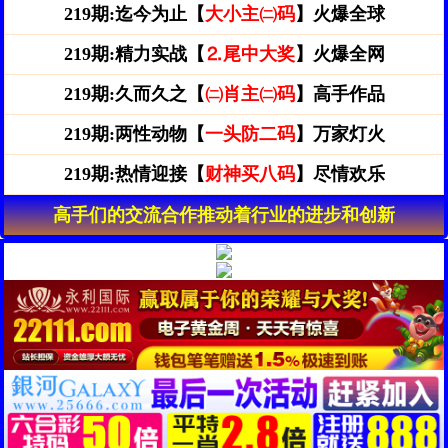
219期:迄今为止【
大小主㈡码
】火爆全球
219期:精力实战【
⒉尾中大奖
】火爆全网
219期:久而久之【
㈡肖主㈡码
】高手作品
219期:两性动物【
一头防二码
】万家灯火
219期:热情迎接【
财神买八码
】尽情欢乐
高手们的交流合作推动着行业的进步和创新