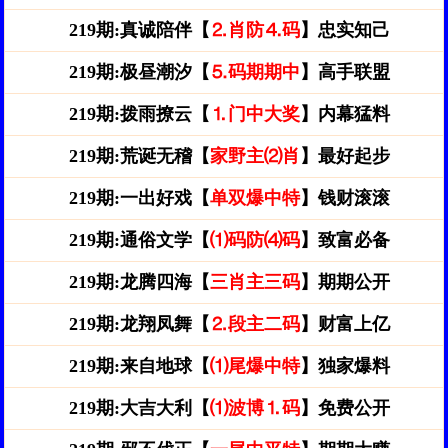
219期:真诚陪伴【
⒉肖防⒋码
】忠实知己
219期:极昼潮汐【
⒌码期期中
】高手联盟
219期:拨雨撩云【
⒈门中大奖
】内幕猛料
219期:荒诞无稽【
家野主⑵肖
】最好起步
219期:一出好戏【
单双爆中特
】钱财滚滚
219期:通俗文学【
⑴码防⑷码
】致富必备
219期:龙腾四海【
三肖主三码
】期期公开
219期:龙翔凤舞【
⒉段主二码
】财富上亿
219期:来自地球【
⑴尾爆中特
】独家爆料
219期:大吉大利【
⑴波博⒈码
】免费公开