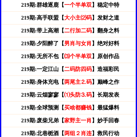
219期:群雄逐鹿【
一个半单双
】稳定中特
219期:高手联盟【
大小主⑵码
】发财之道
219期:带上高潮【
二行加二码
】翻身之料
219期:夕阳醉了【
男肖与女肖
】绝对好料
219期:无所不包【
⑶个半单双
】原创作品
219期:一定江山【
二码防四码
】造福彩民
219期:身体充电【
两尾主⒉码
】巅峰之作
219期:云烟寥寥【
⑴头防⒊码
】长期发表
219期:全球预测【
买啥都赚钱
】最猛爆料
219期:废柴兄弟【
家野主一肖
】妙手回春
219期:北巷栀酒【
两组２肖连
】救民行动