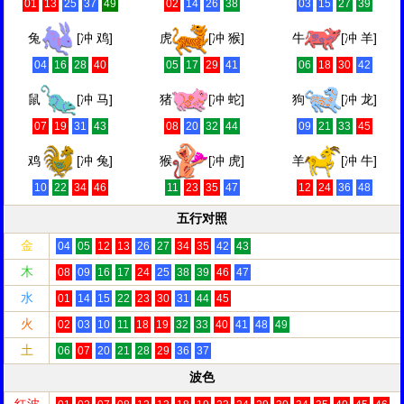
01
13
25
37
49
02
14
26
38
03
15
27
39
兔
[冲 鸡]
虎
[冲 猴]
牛
[冲 羊]
04
16
28
40
05
17
29
41
06
18
30
42
鼠
[冲 马]
猪
[冲 蛇]
狗
[冲 龙]
07
19
31
43
08
20
32
44
09
21
33
45
鸡
[冲 兔]
猴
[冲 虎]
羊
[冲 牛]
10
22
34
46
11
23
35
47
12
24
36
48
五行对照
金
04
05
12
13
26
27
34
35
42
43
木
08
09
16
17
24
25
38
39
46
47
水
01
14
15
22
23
30
31
44
45
火
02
03
10
11
18
19
32
33
40
41
48
49
土
06
07
20
21
28
29
36
37
波色