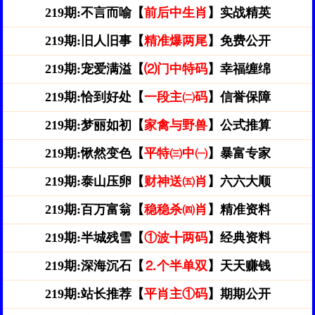
219期:不言而喻【
前后中生肖
】实战精英
219期:旧人旧事【
精准爆两尾
】免费公开
219期:宠爱满溢【
⑵门中特码
】幸福缠绵
219期:恰到好处【
一段主㈡码
】信誉保障
219期:梦丽如初【
家禽与野兽
】公式推算
219期:愀然变色【
平特㈢中㈠
】暴富专家
219期:泰山压卵【
财神送㈤肖
】六六大顺
219期:百万富翁【
稳稳杀㈣肖
】精准资料
219期:半城残雪【
①波╋两码
】经典资料
219期:深海沉石【
⒉个半单双
】天天赚钱
219期:站长推荐【
平肖主①码
】期期公开