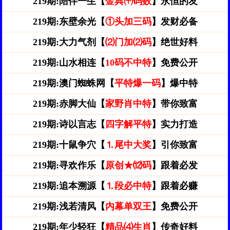
219期:陪伴一生【
金典㈩码数
】永恒的友
219期:东壁余光【
①头加三码
】发财必备
219期:大力气剂【
⑵门加⑵码
】绝世好料
219期:山水相连【
10码不中特
】免费公开
219期:澳门蜘蛛网【
平特爆一码
】爆中特
219期:赤脚大仙【
家野肖中特
】带你致富
219期:诗以言志【
四字解平特
】实力打造
219期:十鼠争穴【
⒈尾中大奖
】引你致富
219期:寻欢作乐【
原创★⑿码
】跟着必发
219期:追本溯源【
⒈段必中特
】跟着必赚
219期:浅若清风【
内幕单双王
】免费公开
219期:年少轻狂【
精品⑷生肖
】传奇好料