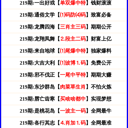
219期:一出好戏【
单双爆中特
】钱财滚滚
219期:通俗文学【
⑴码防⑷码
】致富必备
219期:龙腾四海【
三肖主三码
】期期公开
219期:龙翔凤舞【
⒉段主二码
】财富上亿
219期:来自地球【
⑴尾爆中特
】独家爆料
219期:大吉大利【
⑴波博⒈码
】免费公开
219期:邪不伐正【
一尾中平特
】期期大赚
219期:东沙群岛【
肉菜草生肖
】不怕火炼
219期:唇亡齿寒【
买啥啥都中
】实现梦想
219期:是桃花岛【
一波主一码
】全网最牛
219期:各行其志【
⒋肖加⒈码
】全网最准