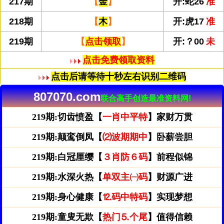
217期
【
金
】
开:蛇26
准
218期
【
木
】
开:虎17
准
219期
【
点击领取
】
开:？00
未
点击免费领取资料
点击后请等待十秒左右识别二维码
807070.com
联合高手创造最准资料网!
219期:切齿愤盈【
一肖中平特
】家财万贯
219期:颠鸾倒凤【
⑵波期期中
】卧薪尝胆
219期:白冠厘缨【
３肖防６码
】前程似锦
219期:水深火热【
单双主㈠码
】财源广进
219期:身心健康【
⒓码中特码
】实现梦想
219期:童叟无欺【
热门⒌个尾
】值得信赖