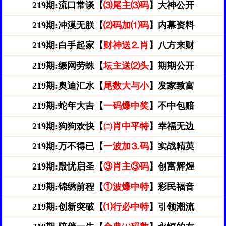
219期:流口常谈【
⑶尾主⑶码
】大神公开
219期:冲漠无朕【
⑵码加⑴码
】内幕资料
219期:白手起家【
财神送⒉肖
】八方来财
219期:缀网劳蛛【
坛主送⑵头
】期期公开
219期:奥迪汇水【
尾数大与小
】发家致富
219期:蛇年大吉【
一码爆中奖
】不中包赔
219期:狗狗欢快【
㈡肖中平特
】幸福无边
219期:万不得已【
一波加⒊码
】实战精英
219期:殷忧启圣【
③肖主③码
】创富辉煌
219期:锦绣前程【
①波爆中特
】彩民福音
219期:创新突破【
⑴行必中特
】引领潮流