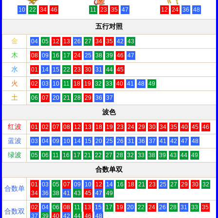
10
22
34
46
11
23
35
47
12
24
36
48
五行对照
金
04
05
12
13
26
27
34
35
42
43
木
08
09
16
17
24
25
38
39
46
47
水
01
14
15
22
23
30
31
44
45
火
02
03
10
11
18
19
32
33
40
41
48
49
土
06
07
20
21
28
29
36
37
波色
红波
01
02
07
08
12
13
18
19
23
24
29
30
34
35
40
45
46
蓝波
03
04
09
10
14
15
20
25
26
31
36
37
41
42
47
48
绿波
05
06
11
16
17
21
22
27
28
32
33
38
39
43
44
49
合数单双
01
03
05
07
09
10
12
14
16
18
21
23
25
27
29
30
32
合数单
34
36
38
41
43
45
47
49
02
04
06
08
11
13
15
17
19
20
22
24
26
28
31
33
35
合数双
37
39
40
42
44
46
48