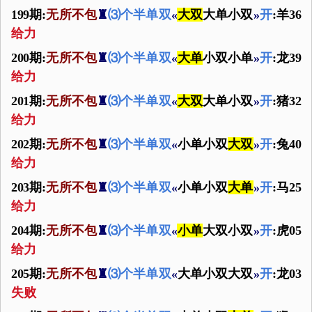
199期:
无所不包
♜
⑶个半单双
«
大双
大单小双
»
开
:羊36
给力
200期:
无所不包
♜
⑶个半单双
«
大单
小双小单
»
开
:龙39
给力
201期:
无所不包
♜
⑶个半单双
«
大双
大单小双
»
开
:猪32
给力
202期:
无所不包
♜
⑶个半单双
«
小单小双
大双
»
开
:兔40
给力
203期:
无所不包
♜
⑶个半单双
«
小单小双
大单
»
开
:马25
给力
204期:
无所不包
♜
⑶个半单双
«
小单
大双小双
»
开
:虎05
给力
205期:
无所不包
♜
⑶个半单双
«
大单小双大双
»
开
:龙03
失败