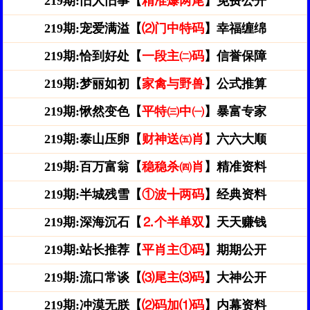
219期:旧人旧事【
精准爆两尾
】免费公开
219期:宠爱满溢【
⑵门中特码
】幸福缠绵
219期:恰到好处【
一段主㈡码
】信誉保障
219期:梦丽如初【
家禽与野兽
】公式推算
219期:愀然变色【
平特㈢中㈠
】暴富专家
219期:泰山压卵【
财神送㈤肖
】六六大顺
219期:百万富翁【
稳稳杀㈣肖
】精准资料
219期:半城残雪【
①波╋两码
】经典资料
219期:深海沉石【
⒉个半单双
】天天赚钱
219期:站长推荐【
平肖主①码
】期期公开
219期:流口常谈【
⑶尾主⑶码
】大神公开
219期:冲漠无朕【
⑵码加⑴码
】内幕资料