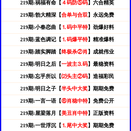
219期:祸福有命【
４码防⑤码
】六合精英
219期:勃大精深【
合单与合双
】永远免费
219期:小春恋曲【
⒈码中平特
】劲爆好料
219期:蓝色调记【
⒈码爆平特
】精准爆料
219期:踏实脚踏【
终极杀②肖
】成就伟业
219期:明日之后【
一波主⒊码
】最稳资料
219期:忘乎所以【
⑵头主②码
】造福彩民
219期:明日之子【
半头中大奖
】期期免费
219期:一言一语【
⑥肖稳中特
】免费公开
219期:屋梁落月【
美丑肖中特
】正版资料
219期:一世浮沉【
⒈尾中大奖
】期期免费