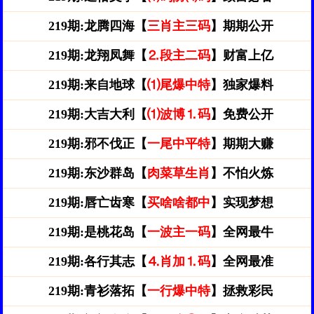
219期:龙腾四海【
三肖主三码
】期期公开
219期:龙翔凤舞【
⒉段主二码
】财富上亿
219期:来自地球【
⑴尾爆中特
】独家爆料
219期:大吉大利【
⑴波博⒈码
】免费公开
219期:邪不伐正【
一尾中平特
】期期大赚
219期:东沙群岛【
肉菜草生肖
】不怕火炼
219期:唇亡齿寒【
买啥啥都中
】实现梦想
219期:是桃花岛【
一波主一码
】全网最牛
219期:各行其志【
⒋肖加⒈码
】全网最准
219期:青衫落拓【
一行爆中特
】拯救彩民