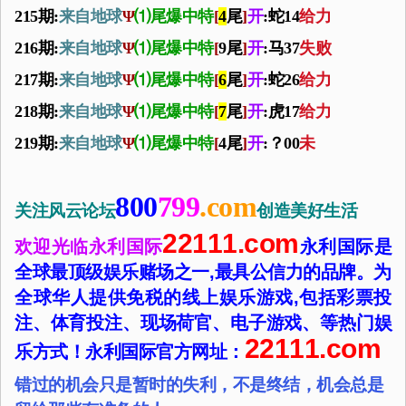
215期:
来自地球
Ψ
⑴尾爆中特
[
4
尾
]
开
:蛇14
给力
216期:
来自地球
Ψ
⑴尾爆中特
[
9尾
]
开
:马37
失败
217期:
来自地球
Ψ
⑴尾爆中特
[
6
尾
]
开
:蛇26
给力
218期:
来自地球
Ψ
⑴尾爆中特
[
7
尾
]
开
:虎17
给力
219期:
来自地球
Ψ
⑴尾爆中特
[
4尾
]
开
:？00
未
800
799
.com
关注风云论坛
创造美好生活
22111.com
欢迎光临永利国际
永利国际是
全球最顶级娱乐赌场之一,最具公信力的品牌。为
全球华人提供免税的线上娱乐游戏,包括彩票投
注、体育投注、现场荷官、电子游戏、等热门娱
22111.com
乐方式！永利国际官方网址：
错过的机会只是暂时的失利，不是终结，机会总是