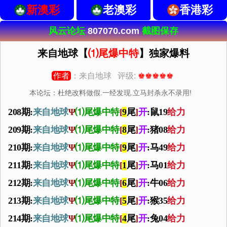
新澳彩
老澳彩
香港彩
风云论坛
807070.com
截图保存
来自地球【
⑴尾爆中特
】独家爆料
作者
：来自地球 评级:
♚♚♚♚♚
本论坛：杜绝改料做假.一经发现.立马封杀永不录用!
208期:
来自地球
Ψ
⑴尾爆中特
[
9
尾
]
开
:鼠19
给力
209期:
来自地球
Ψ
⑴尾爆中特
[
8
尾
]
开
:猪08
给力
210期:
来自地球
Ψ
⑴尾爆中特
[
9
尾
]
开
:马49
给力
211期:
来自地球
Ψ
⑴尾爆中特
[
1
尾
]
开
:马01
给力
212期:
来自地球
Ψ
⑴尾爆中特
[
6
尾
]
开
:牛06
给力
213期:
来自地球
Ψ
⑴尾爆中特
[
5
尾
]
开
:猴35
给力
214期:
来自地球
Ψ
⑴尾爆中特
[
4
尾
]
开
:兔04
给力