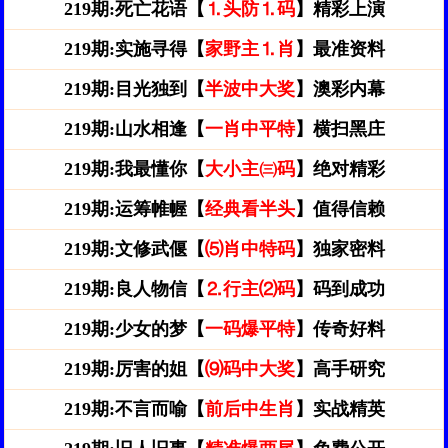
219期:死亡花语【
⒈头防⒈码
】精彩上演
219期:实施寻得【
家野主⒈肖
】最准资料
219期:目光独到【
半波中大奖
】澳彩内幕
219期:山水相逢【
一肖中平特
】横扫黑庄
219期:我最懂你【
大小主㈢码
】绝对精彩
219期:运筹帷幄【
经典看半头
】值得信赖
219期:文修武偃【
⑸肖中特码
】独家密料
219期:良人物信【
⒉行主⑵码
】码到成功
219期:少女的梦【
一码爆平特
】传奇好料
219期:厉害的姐【
⑼码中大奖
】高手研究
219期:不言而喻【
前后中生肖
】实战精英