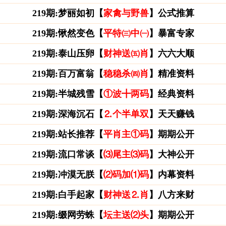
219期:梦丽如初【
家禽与野兽
】公式推算
219期:愀然变色【
平特㈢中㈠
】暴富专家
219期:泰山压卵【
财神送㈤肖
】六六大顺
219期:百万富翁【
稳稳杀㈣肖
】精准资料
219期:半城残雪【
①波╋两码
】经典资料
219期:深海沉石【
⒉个半单双
】天天赚钱
219期:站长推荐【
平肖主①码
】期期公开
219期:流口常谈【
⑶尾主⑶码
】大神公开
219期:冲漠无朕【
⑵码加⑴码
】内幕资料
219期:白手起家【
财神送⒉肖
】八方来财
219期:缀网劳蛛【
坛主送⑵头
】期期公开