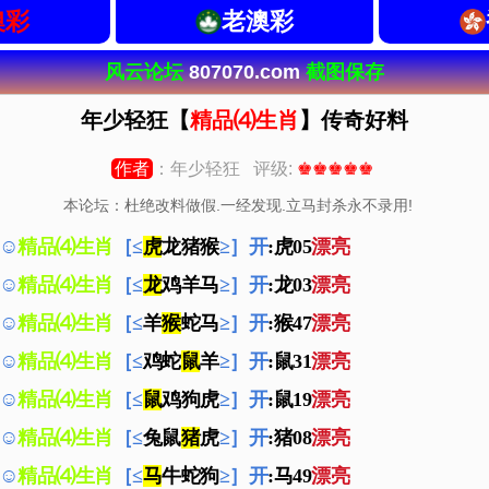
澳彩
老澳彩
风云论坛
807070.com
截图保存
年少轻狂【
精品⑷生肖
】传奇好料
作者
：年少轻狂 评级:
♚♚♚♚♚
本论坛：杜绝改料做假.一经发现.立马封杀永不录用!
☺
精品⑷生肖
［≤
虎
龙猪猴
≥］
开
:虎05
漂亮
☺
精品⑷生肖
［≤
龙
鸡羊马
≥］
开
:龙03
漂亮
☺
精品⑷生肖
［≤
羊
猴
蛇马
≥］
开
:猴47
漂亮
☺
精品⑷生肖
［≤
鸡蛇
鼠
羊
≥］
开
:鼠31
漂亮
☺
精品⑷生肖
［≤
鼠
鸡狗虎
≥］
开
:鼠19
漂亮
☺
精品⑷生肖
［≤
兔鼠
猪
虎
≥］
开
:猪08
漂亮
☺
精品⑷生肖
［≤
马
牛蛇狗
≥］
开
:马49
漂亮