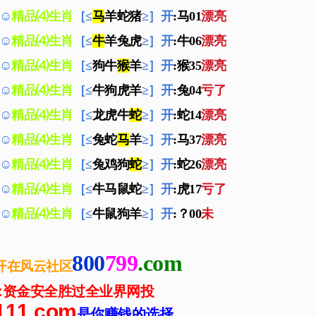
☺
精品⑷生肖
［≤
马
羊蛇猪
≥］
开
:马01
漂亮
☺
精品⑷生肖
［≤
牛
羊兔虎
≥］
开
:牛06
漂亮
☺
精品⑷生肖
［≤
狗牛
猴
羊
≥］
开
:猴35
漂亮
☺
精品⑷生肖
［≤
牛狗虎羊
≥］
开
:兔04
亏了
☺
精品⑷生肖
［≤
龙虎牛
蛇
≥］
开
:蛇14
漂亮
☺
精品⑷生肖
［≤
兔蛇
马
羊
≥］
开
:马37
漂亮
☺
精品⑷生肖
［≤
兔鸡狗
蛇
≥］
开
:蛇26
漂亮
☺
精品⑷生肖
［≤
牛马鼠蛇
≥］
开
:虎17
亏了
☺
精品⑷生肖
［≤
牛鼠狗羊
≥］
开
:？00
未
800
799
.com
开在风云社区
:资金安全胜过全业界网投
111.com
是你赚钱的选择