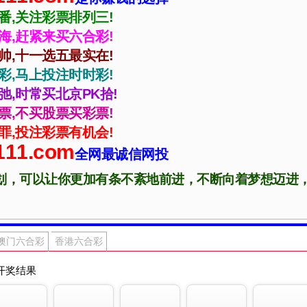
番,关注彩票排列三!
海,赶紧来买六合彩!
帅,十一选五最实在!
彩,马上投注时时彩!
弛,时常买北京PK拾!
票,不买股票买彩票!
罪,投注彩票有机会!
111.com
全网最诚信网投
划，可以让你更加有条不紊地前进，不断向着梦想迈进
。