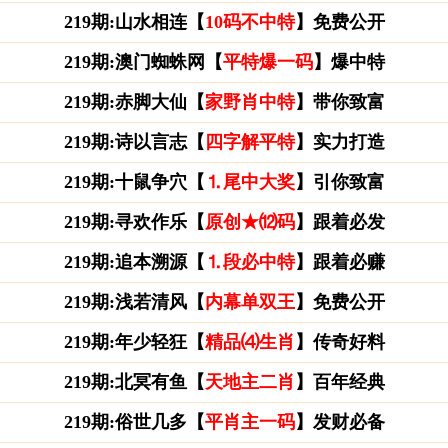
219期:山水相连【
10码不中特
】免费公开
219期:澳门蜘蛛网【
平特爆一码
】爆中特
219期:赤脚大仙【
家野肖中特
】带你致富
219期:诗以言志【
四字解平特
】实力打造
219期:十鼠争穴【
⒈尾中大奖
】引你致富
219期:寻欢作乐【
原创★⑿码
】跟着必发
219期:追本溯源【
⒈段必中特
】跟着必赚
219期:浅若清风【
内幕单双王
】免费公开
219期:年少轻狂【
精品⑷生肖
】传奇好料
219期:北冥有鱼【
天地主二肖
】百年经典
219期:俗世几多【
平肖主一码
】发财必备