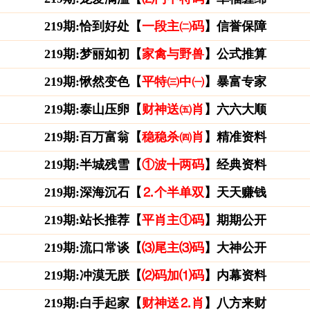
219期:恰到好处【
一段主㈡码
】信誉保障
219期:梦丽如初【
家禽与野兽
】公式推算
219期:愀然变色【
平特㈢中㈠
】暴富专家
219期:泰山压卵【
财神送㈤肖
】六六大顺
219期:百万富翁【
稳稳杀㈣肖
】精准资料
219期:半城残雪【
①波╋两码
】经典资料
219期:深海沉石【
⒉个半单双
】天天赚钱
219期:站长推荐【
平肖主①码
】期期公开
219期:流口常谈【
⑶尾主⑶码
】大神公开
219期:冲漠无朕【
⑵码加⑴码
】内幕资料
219期:白手起家【
财神送⒉肖
】八方来财