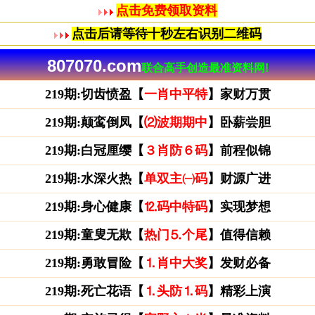
点击免费领取资料
点击后请等待十秒左右识别二维码
807070.com
联合高手创造最准资料网!
219期:切齿愤盈【
一肖中平特
】家财万贯
219期:颠鸾倒凤【
⑵波期期中
】卧薪尝胆
219期:白冠厘缨【
３肖防６码
】前程似锦
219期:水深火热【
单双主㈠码
】财源广进
219期:身心健康【
⒓码中特码
】实现梦想
219期:童叟无欺【
热门⒌个尾
】值得信赖
219期:勇敢冒险【
⒈肖中大奖
】发财必备
219期:死亡花语【
⒈头防⒈码
】精彩上演