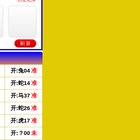
开:兔04
准
开:蛇14
准
开:马37
准
开:蛇26
准
开:虎17
准
开:？00
未