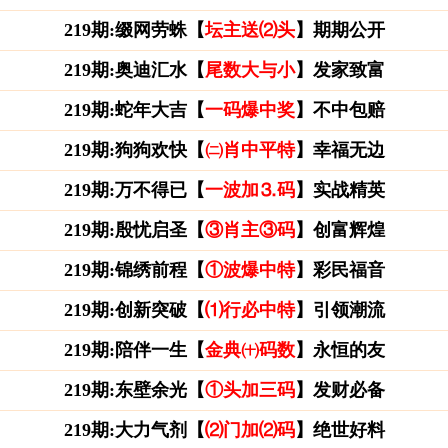
219期:缀网劳蛛【
坛主送⑵头
】期期公开
219期:奥迪汇水【
尾数大与小
】发家致富
219期:蛇年大吉【
一码爆中奖
】不中包赔
219期:狗狗欢快【
㈡肖中平特
】幸福无边
219期:万不得已【
一波加⒊码
】实战精英
219期:殷忧启圣【
③肖主③码
】创富辉煌
219期:锦绣前程【
①波爆中特
】彩民福音
219期:创新突破【
⑴行必中特
】引领潮流
219期:陪伴一生【
金典㈩码数
】永恒的友
219期:东壁余光【
①头加三码
】发财必备
219期:大力气剂【
⑵门加⑵码
】绝世好料