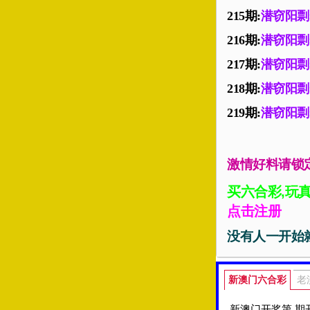
215期:
潜窃阳剽
216期:
潜窃阳剽
217期:
潜窃阳剽
218期:
潜窃阳剽
219期:
潜窃阳剽
激情好料请锁
买六合彩,玩真
点击注册
没有人一开始