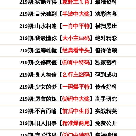
219期:实施寻得【
家野主⒈肖
】最准资料
219期:目光独到【
半波中大奖
】澳彩内幕
219期:山水相逢【
一肖中平特
】横扫黑庄
219期:我最懂你【
大小主㈢码
】绝对精彩
219期:运筹帷幄【
经典看半头
】值得信赖
219期:文修武偃【
⑸肖中特码
】独家密料
219期:良人物信【
⒉行主⑵码
】码到成功
219期:少女的梦【
一码爆平特
】传奇好料
219期:厉害的姐【
⑼码中大奖
】高手研究
219期:不言而喻【
前后中生肖
】实战精英
219期:旧人旧事【
精准爆两尾
】免费公开
219期:宠爱满溢【
⑵门中特码
】幸福缠绵